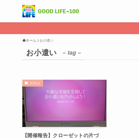
ホーム
お小遣い
お小遣い
– tag –
片付け
【開催報告】クローゼットの片づ