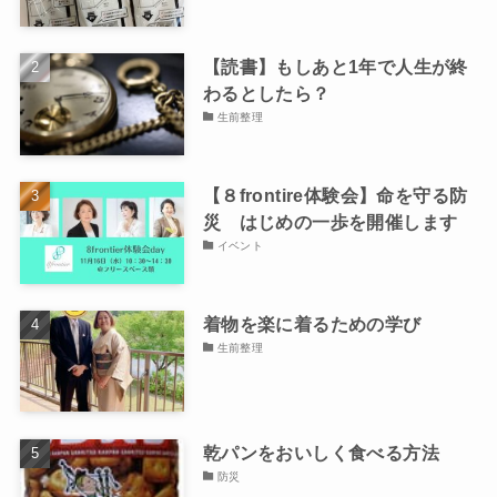
【読書】もしあと1年で人生が終
わるとしたら？
生前整理
【８frontire体験会】命を守る防
災 はじめの一歩を開催します
イベント
着物を楽に着るための学び
生前整理
乾パンをおいしく食べる方法
防災