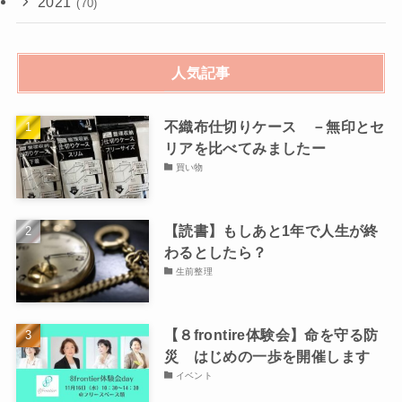
2021
(70)
人気記事
不織布仕切りケース －無印とセ
リアを比べてみましたー
買い物
【読書】もしあと1年で人生が終
わるとしたら？
生前整理
【８frontire体験会】命を守る防
災 はじめの一歩を開催します
イベント