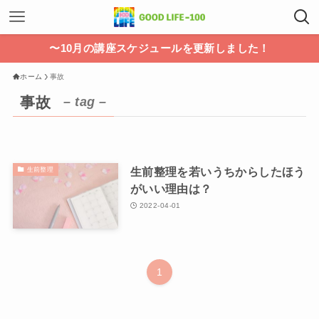
〜10月の講座スケジュールを更新しました！
ホーム
事故
事故
– tag –
生前整理を若いうちからしたほう
生前整理
がいい理由は？
2022-04-01
1