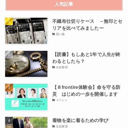
人気記事
不織布仕切りケース －無印とセ
リアを比べてみましたー
買い物
【読書】もしあと1年で人生が終
わるとしたら？
生前整理
【８frontire体験会】命を守る防
災 はじめの一歩を開催します
イベント
着物を楽に着るための学び
生前整理