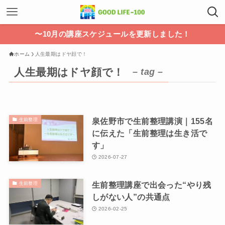
〜10月の講座スケジュールを更新しました！
ホーム
人生最期はドヤ顔で！
人生最期はドヤ顔で！
– tag –
泉佐野市で生前整理講演｜155名
生前整理
に伝えた「生前整理は生き活で
す」
2026-07-27
生前整理講座で出会った“やり残
生前整理
しがない人”の共通点
2026-02-25