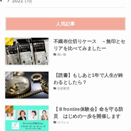
2021
(70)
人気記事
不織布仕切りケース －無印とセ
リアを比べてみましたー
買い物
【読書】もしあと1年で人生が終
わるとしたら？
生前整理
【８frontire体験会】命を守る防
災 はじめの一歩を開催します
イベント