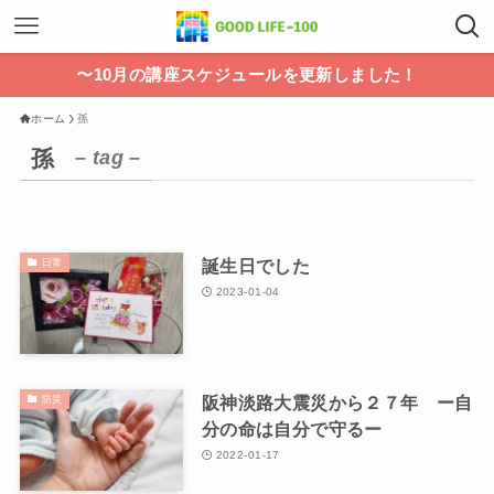
〜10月の講座スケジュールを更新しました！
ホーム
孫
孫
– tag –
誕生日でした
日常
2023-01-04
阪神淡路大震災から２７年 ー自
防災
分の命は自分で守るー
2022-01-17