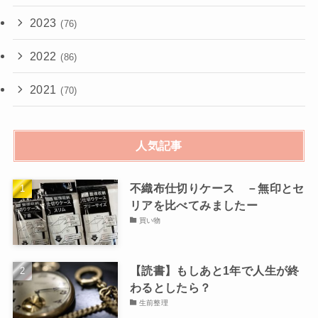
2023
(76)
2022
(86)
2021
(70)
人気記事
不織布仕切りケース －無印とセ
リアを比べてみましたー
買い物
【読書】もしあと1年で人生が終
わるとしたら？
生前整理