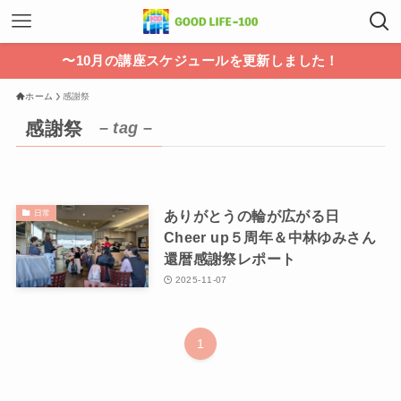
〜10月の講座スケジュールを更新しました！
ホーム
感謝祭
感謝祭
– tag –
ありがとうの輪が広がる日
日常
Cheer up５周年＆中林ゆみさん
還暦感謝祭レポート
2025-11-07
1