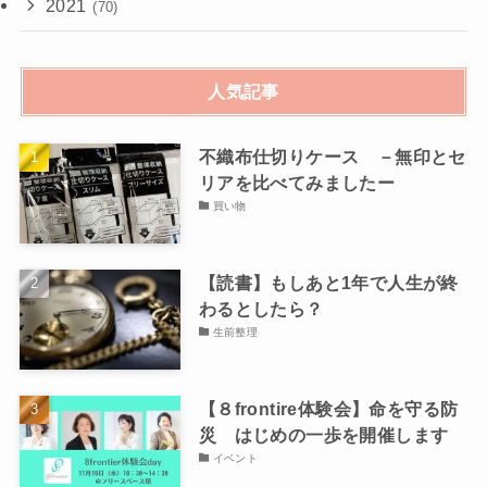
2021
(70)
人気記事
不織布仕切りケース －無印とセ
リアを比べてみましたー
買い物
【読書】もしあと1年で人生が終
わるとしたら？
生前整理
【８frontire体験会】命を守る防
災 はじめの一歩を開催します
イベント