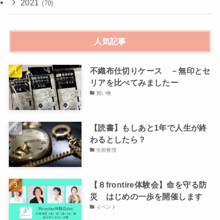
2021
(70)
人気記事
不織布仕切りケース －無印とセ
リアを比べてみましたー
買い物
【読書】もしあと1年で人生が終
わるとしたら？
生前整理
【８frontire体験会】命を守る防
災 はじめの一歩を開催します
イベント