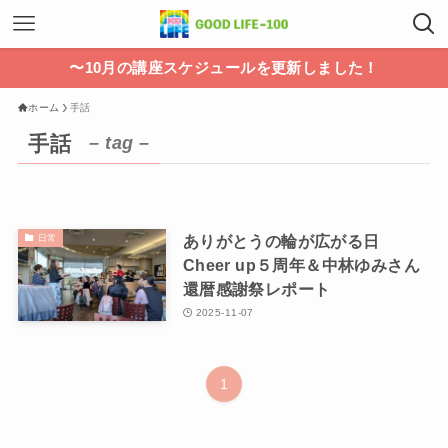
〜10月の講座スケジュールを更新しました！
ホーム
手話
手話
– tag –
ありがとうの輪が広がる日
日常
Cheer up５周年＆中林ゆみさん
還暦感謝祭レポート
2025-11-07
1