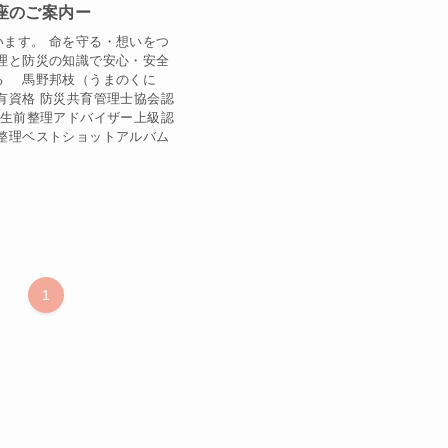
座のご案内ー
います。 命を守る・想いをつ
理と防災の知識で安心・安全
る 馬野邦枝（うまのくに
有資格 防災共育管理士協会認
 生前整理アドバイザー上級認
前整理ベストショットアルバム
1