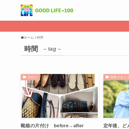
ホーム
時間
時間
– tag –
片付け
時間マネジ
靴箱の片付け before→after
定年後、ど