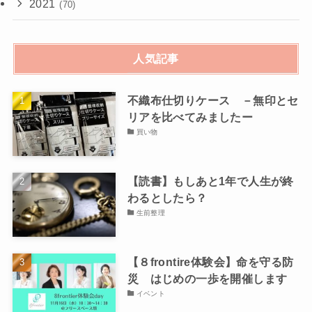
2021
(70)
人気記事
不織布仕切りケース －無印とセ
リアを比べてみましたー
買い物
【読書】もしあと1年で人生が終
わるとしたら？
生前整理
【８frontire体験会】命を守る防
災 はじめの一歩を開催します
イベント