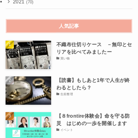
2021
(70)
人気記事
不織布仕切りケース －無印とセ
リアを比べてみましたー
買い物
【読書】もしあと1年で人生が終
わるとしたら？
生前整理
【８frontire体験会】命を守る防
災 はじめの一歩を開催します
イベント