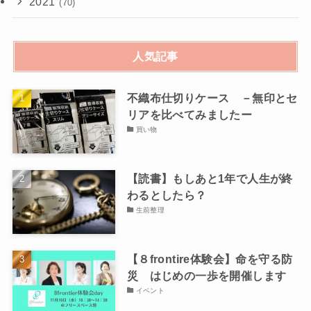
2021
(70)
人気記事
不織布仕切りケース －無印とセ
リアを比べてみましたー
買い物
【読書】もしあと1年で人生が終
わるとしたら？
生前整理
【８frontire体験会】命を守る防
災 はじめの一歩を開催します
イベント