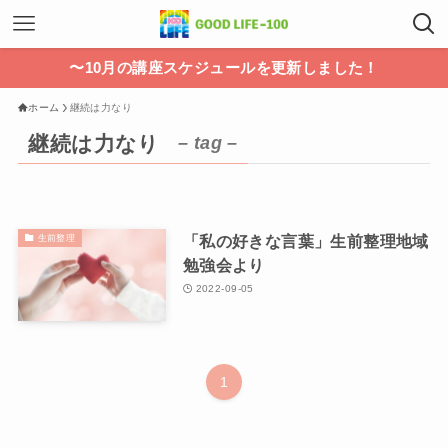
〜10月の講座スケジュールを更新しました！
ホーム
継続は力なり
継続は力なり
– tag –
「私の好きな言葉」生前整理地域
生前整理
勉強会より
2022-09-05
1