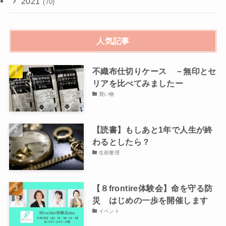
2021
(70)
人気記事
不織布仕切りケース －無印とセ
リアを比べてみましたー
買い物
【読書】もしあと1年で人生が終
わるとしたら？
生前整理
【８frontire体験会】命を守る防
災 はじめの一歩を開催します
イベント