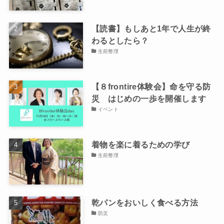
【読書】もしあと1年で人生が終
わるとしたら？
生前整理
【８frontire体験会】命を守る防
災 はじめの一歩を開催します
イベント
着物を楽に着るための学び
生前整理
乾パンをおいしく食べる方法
防災