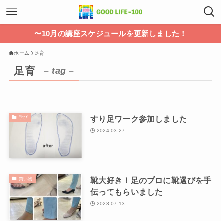
〜10月の講座スケジュールを更新しました！
ホーム
足育
足育
– tag –
すり足ワーク参加しました
学び
2024-03-27
靴大好き！足のプロに靴選びを手
買い物
伝ってもらいました
2023-07-13