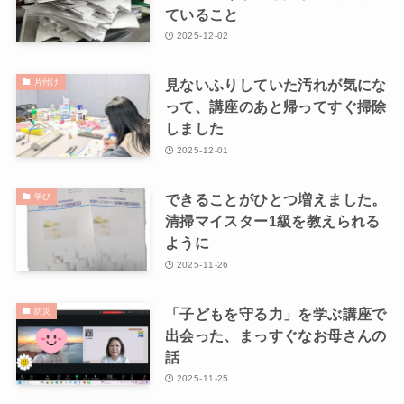
ていること
2025-12-02
見ないふりしていた汚れが気にな
片付け
って、講座のあと帰ってすぐ掃除
しました
2025-12-01
できることがひとつ増えました。
学び
清掃マイスター1級を教えられる
ように
2025-11-26
「子どもを守る力」を学ぶ講座で
防災
出会った、まっすぐなお母さんの
話
2025-11-25