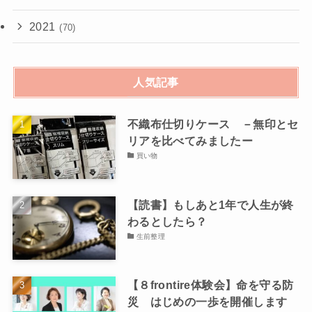
2021
(70)
人気記事
不織布仕切りケース －無印とセ
リアを比べてみましたー
買い物
【読書】もしあと1年で人生が終
わるとしたら？
生前整理
【８frontire体験会】命を守る防
災 はじめの一歩を開催します