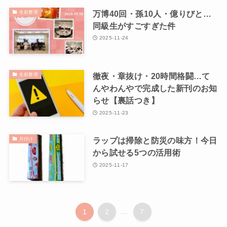
万博40回・孫10人・億りびと…
生前整理
同級生がすごすぎた件
2025-11-24
徹夜・章抜け・20時間格闘…て
生前整理
んやわんやで完成した新刊のお知
らせ【裏話つき】
2025-11-23
ラップは掃除と防災の味方！今日
片付け
から試せる5つの活用術
2025-11-17
1
2
...
7