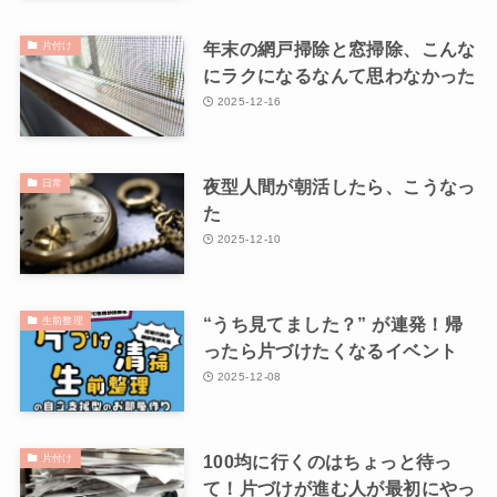
年末の網戸掃除と窓掃除、こんな
片付け
にラクになるなんて思わなかった
2025-12-16
夜型人間が朝活したら、こうなっ
日常
た
2025-12-10
“うち見てました？” が連発！帰
生前整理
ったら片づけたくなるイベント
2025-12-08
100均に行くのはちょっと待っ
片付け
て！片づけが進む人が最初にやっ