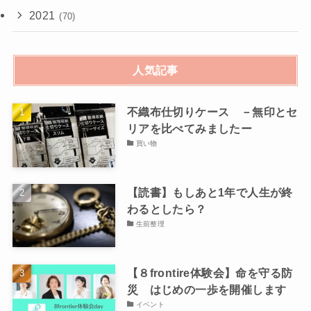
2021
(70)
人気記事
不織布仕切りケース －無印とセ
リアを比べてみましたー
買い物
【読書】もしあと1年で人生が終
わるとしたら？
生前整理
【８frontire体験会】命を守る防
災 はじめの一歩を開催します
イベント