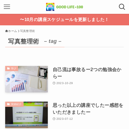
〜10月の講座スケジュールを更新しました！
ホーム
写真整理術
写真整理術
– tag –
自己流は事故るー2つの勉強会か
学び
らー
2023-10-29
思った以上の講座でしたー感想を
実績紹介
いただきましたー
2023-07-12