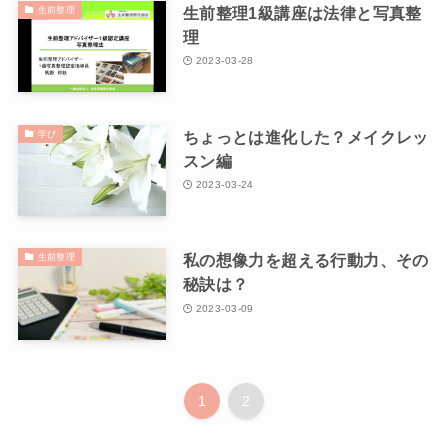
生前整理1級講座は法律と写真整
生前整理
理
2023-03-28
ちょっとは進化した？メイクレッ
学び
スン編
2023-03-24
私の想像力を超える行動力、その
生前整理
秘訣は？
2023-03-09
1
2