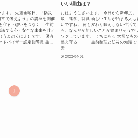
いい理由は？
います。 先週金曜日、「防災
おはようございます。 今日から新年度。
日常で考えよう」の講座を開催
級、進学、就職 新しい生活が始まる人も
命を守る・想いをつなぐ 生前
いですね。 何も変わり映えしない生活で
知識で安心・安全な未来を叶え
も、なんだか新しいことが始まりそうで
（うまのくにえ）です。 保有
ワクしています。 うちにある 大切なも
アドバイザー認定指導員 生...
整え守る 生前整理と防災の知識で
安...
2022-04-01
1