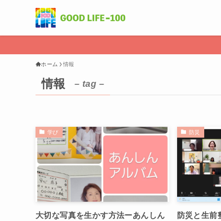
ホーム
情報
情報
– tag –
学び
防災
大切な写真を生かす方法ーあんしん
防災と生前