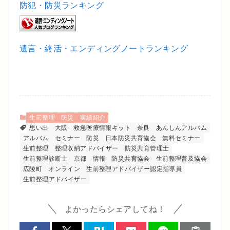
防犯・防災ランキング
遺言・終活・エンディングノートランキング
生前整理
防災
実績紹介
思い出
大阪
救急医療情報キット
奈良
あんしんアルバム
アルバム
セミナー
防災
日本防災共育協会
無料セミナー
生前整理
整理収納アドバイザー
防災共育管理士
生前整理診断士
京都
情報
防災共育協会
生前整理普及協会
広陵町
オンライン
生前整理アドバイザー認定指導員
生前整理アドバイザー
よかったらシェアしてね！