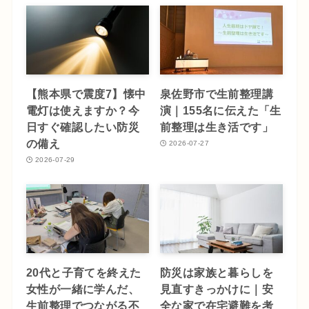
【熊本県で震度7】懐中
泉佐野市で生前整理講
電灯は使えますか？今
演｜155名に伝えた「生
日すぐ確認したい防災
前整理は生き活です」
の備え
2026-07-27
2026-07-29
20代と子育てを終えた
防災は家族と暮らしを
女性が一緒に学んだ、
見直すきっかけに｜安
生前整理でつながる不
全な家で在宅避難を考