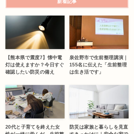
新着記事
【熊本県で震度7】懐中電
泉佐野市で生前整理講演｜
灯は使えますか？今日すぐ
155名に伝えた「生前整理
確認したい防災の備え
は生き活です」
20代と子育てを終えた女
防災は家族と暮らしを見直
性が一緒に学んだ、生前整
すきっかけに｜安全な家で