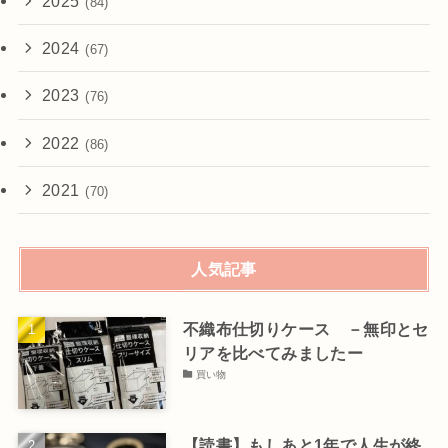
2025
(84)
2024
(67)
2023
(76)
2022
(86)
2021
(70)
人気記事
不織布仕切りケース －無印とセ
リアを比べてみましたー
買い物
【読書】もしあと1年で人生が終