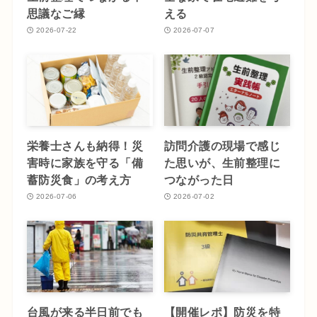
思議なご縁
える
2026-07-22
2026-07-07
栄養士さんも納得！災
訪問介護の現場で感じ
害時に家族を守る「備
た思いが、生前整理に
蓄防災食」の考え方
つながった日
2026-07-06
2026-07-02
台風が来る半日前でも
【開催レポ】防災を特