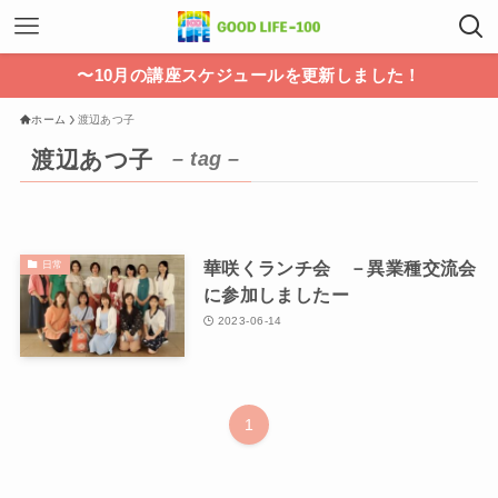
〜10月の講座スケジュールを更新しました！
ホーム
渡辺あつ子
渡辺あつ子
– tag –
華咲くランチ会 －異業種交流会
日常
に参加しましたー
2023-06-14
1