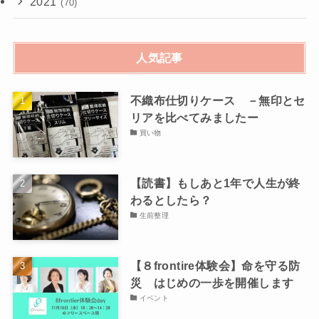
2021
(70)
人気記事
不織布仕切りケース －無印とセ
リアを比べてみましたー
買い物
【読書】もしあと1年で人生が終
わるとしたら？
生前整理
【８frontire体験会】命を守る防
災 はじめの一歩を開催します
イベント