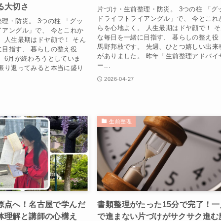
る大切さ
片づけ・生前整理・防災。 3つの柱 「グ
ドライフトライアングル」で、 今とこれ
理・防災。 3つの柱 「グッ
らを心地よく。 人生最期はドヤ顔で！ 
イアングル」で、 今とこれか
な毎日を一緒に目指す、 暮らしの整え
 人生最期はドヤ顔で！ そん
馬野邦枝です。 先週、ひとつ嬉しい出来
に目指す、 暮らしの整え役
がありました。 昨年「生前整理アドバイ
 6月が終わろうとしていま
ー...
、振り返ってみると本当に盛り
2026-04-27
生前整理
原点へ！名古屋で学んだ
書類整理がたった15分で完了！一
体理解と講師の心構え
で進まない片づけがサクサク進む