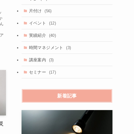
片付け
(56)
ッ
か
イベント
(12)
そん
役
実績紹介
理ア
(40)
時間マネジメント
(3)
講座案内
(3)
セミナー
(17)
新着記事
災