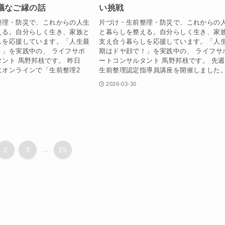
議なご縁の話
い挑戦
整理・防災で、これからの人生
片づけ・生前整理・防災で、これからの
える。自分らしく生き、家族と
と暮らしを整える。自分らしく生き、家
しを応援しています。「人生最
支え合う暮らしを応援しています。「人
！」を実践中の、 ライフサポ
期はドヤ顔で！」を実践中の、 ライフサ
ント 馬野邦枝です。 昨日
ートコンサルタント 馬野邦枝です。 先
にオンラインで「生前整理2
生前整理認定指導員講座を開催しました。.
2026-03-30
2
3
...
25