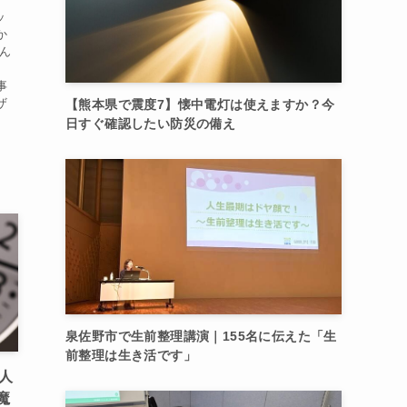
ッ
か
そん
役
事
ザ
【熊本県で震度7】懐中電灯は使えますか？今
日すぐ確認したい防災の備え
泉佐野市で生前整理講演｜155名に伝えた「生
前整理は生き活です」
人
魔