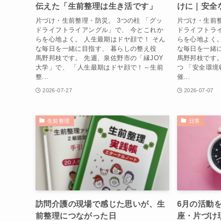
伝えた「生前整理は生き活です」
けに｜安全
片づけ・生前整理・防災。 3つの柱 「グッ
片づけ・生前整
ドライフトライアングル」で、 今とこれか
ドライフトラ
らを心地よく。 人生最期はドヤ顔で！ そん
らを心地よく。
な毎日を一緒に目指す、 暮らしの整え役
な毎日を一緒
馬野邦枝です。 先週、泉佐野市の「縁JOY
馬野邦枝です
大学」で、 「人生最期はドヤ顔で！～生前
つ 「安全環
整...
催...
2026-07-27
2026-07-07
生前整理
日常
訪問介護の現場で感じた思いが、生
6月の活動
前整理につながった日
座・片づけ