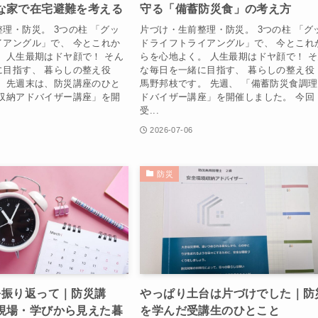
な家で在宅避難を考える
守る「備蓄防災食」の考え方
理・防災。 3つの柱 「グッ
片づけ・生前整理・防災。 3つの柱 「グ
イアングル」で、 今とこれか
ドライフトライアングル」で、 今とこれ
 人生最期はドヤ顔で！ そん
らを心地よく。 人生最期はドヤ顔で！ 
に目指す、 暮らしの整え役
な毎日を一緒に目指す、 暮らしの整え
。 先週末は、防災講座のひと
馬野邦枝です。 先週、 「備蓄防災食調
境収納アドバイザー講座」を開
ドバイザー講座」を開催しました。 今回
受...
2026-07-06
防災
を振り返って｜防災講
やっぱり土台は片づけでした｜防
現場・学びから見えた暮
を学んだ受講生のひとこと