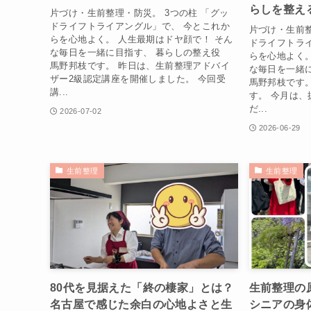
らしを整え
片づけ・生前整理・防災。 3つの柱 「グッ
ドライフトライアングル」で、 今とこれか
片づけ・生前整
らを心地よく。 人生最期はドヤ顔で！ そん
ドライフトラ
な毎日を一緒に目指す、 暮らしの整え役
らを心地よく。
馬野邦枝です。 昨日は、生前整理アドバイ
な毎日を一緒
ザー2級認定講座を開催しました。 今回受
馬野邦枝です。
講...
す。 今月は
だ...
2026-07-02
2026-06-29
生前整理
生前整理
80代を見据えた「終の棲家」とは？
生前整理の
名古屋で感じた余白の心地よさと生
シニアの身