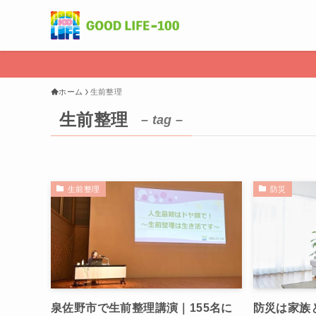
ホーム
生前整理
生前整理
– tag –
生前整理
防災
泉佐野市で生前整理講演｜155名に
防災は家族