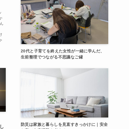
ッ
か
そん
役
け
ゃ
20代と子育てを終えた女性が一緒に学んだ、
生前整理でつながる不思議なご縁
防災は家族と暮らしを見直すきっかけに｜安全
し