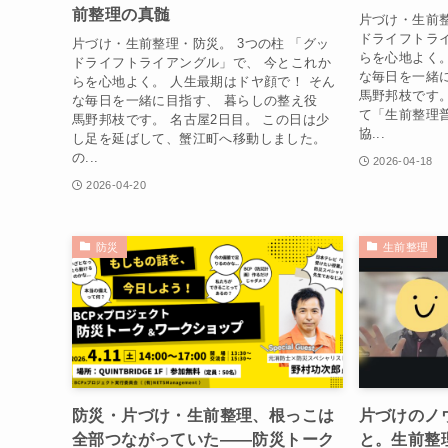
前整理の真髄
片づけ・生前整
ドライフトラ
片づけ・生前整理・防災。 3つの柱 「グッ
らを心地よく。
ドライフトライアングル」で、 今とこれか
な毎日を一緒
らを心地よく。 人生最期はドヤ顔で！ そん
馬野邦枝です
な毎日を一緒に目指す、 暮らしの整え役
て「生前整理
馬野邦枝です。 名古屋2日目。 この日は少
協...
し足を延ばして、蟹江町へ移動しました。
の...
2026-04-18
2026-04-20
防災
生前整理
防災・片づけ・生前整理、根っこは
片づけのノ
全部つながっていた――防災トーク
と。生前整