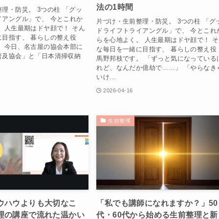
法の1時間
理・防災。 3つの柱 「グッ
イアングル」で、 今とこれか
片づけ・生前整理・防災。 3つの柱 「グ
 人生最期はドヤ顔で！ そん
ドライフトライアングル」で、 今とこれ
に目指す、 暮らしの整え役
らを心地よく。 人生最期はドヤ顔で！ 
。 今日、名古屋の協会本部に
な毎日を一緒に目指す、 暮らしの整え
普及協会」と「日本清掃収納
馬野邦枝です。 「ずっと気になっている
れど、なんだか億劫で……」 「やらなき
いけ...
2026-04-16
生前整理
ウハウよりも大切なこ
「私でも講師になれますか？」50
理の講座で流れた温かい
代・60代から始める生前整理と新