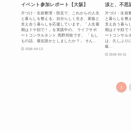
イベント参加レポート【大阪】
涙と、不思
片づけ・生前整理・防災で、これからの人生
片づけ・生前
と暮らしを整える。自分らしく生き、家族と
と暮らしを整
支え合う暮らしを応援しています。「人生最
支え合う暮ら
期はドヤ顔で！」を実践中の、 ライフサポ
期はドヤ顔で
ートコンサルタント 馬野邦枝です。 「もし
ートコンサルタ
もの話、最近誰かとしましたか？」 そん...
は、久しぶり
級...
2026-04-13
2026-03-31
1