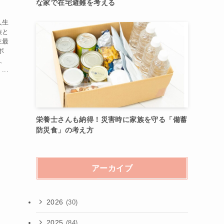
な家で在宅避難を考える
人生
族と
生最
ポ
週、
..
栄養士さんも納得！災害時に家族を守る「備蓄
防災食」の考え方
アーカイブ
2026
(30)
2025
(84)