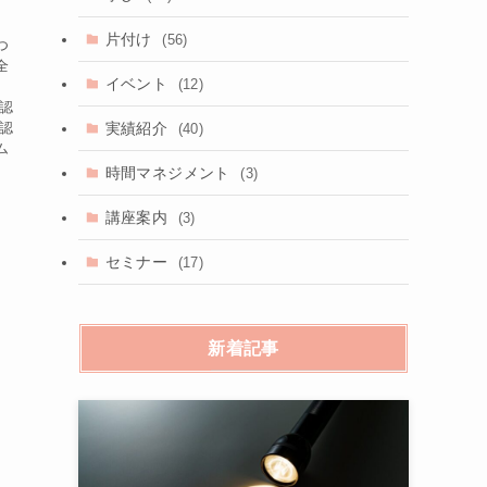
片付け
(56)
つ
全
イベント
(12)
会認
実績紹介
級認
(40)
ム
時間マネジメント
(3)
講座案内
(3)
セミナー
(17)
新着記事