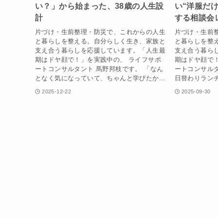
い？」から始まった、38歳の人生設
い“洋服だ
計
する相談会
片づけ・生前整理・防災で、これからの人生
片づけ・生前
と暮らしを整える。自分らしく生き、家族と
と暮らしを整
支え合う暮らしを応援しています。「人生最
支え合う暮ら
期はドヤ顔で！」を実践中の、 ライフサポ
期はドヤ顔で
ートコンサルタント 馬野邦枝です。 「なん
ートコンサルタ
となく気になっていて、ちゃんと学びたか...
日替わりランチ
2025-12-22
2025-09-30