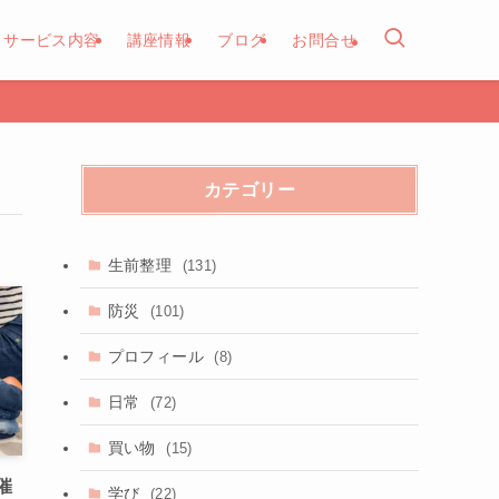
サービス内容
講座情報
ブログ
お問合せ
カテゴリー
生前整理
(131)
防災
(101)
プロフィール
(8)
日常
(72)
買い物
(15)
催
学び
(22)