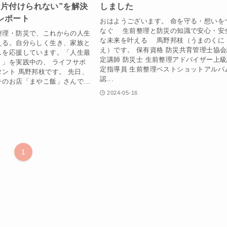
け片付けられない”を解決
しました
レポート
おはようございます。 命を守る・想いを
なぐ 生前整理と防災の知識で安心・安
整理・防災で、これからの人生
な未来を叶える 馬野邦枝（うまのくに
える。自分らしく生き、家族と
え）です。 保有資格 防災共育管理士協
しを応援しています。「人生最
定講師 防災士 生前整理アドバイザー上
！」を実践中の、 ライフサポ
定指導員 生前整理ベストショットアルバ
ント 馬野邦枝です。 先日、
認...
のお店「まやこ飯」さんで...
2024-05-16
1