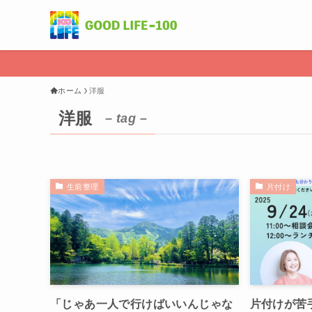
ホーム
洋服
洋服
– tag –
生前整理
片付け
「じゃあ一人で行けばいいんじゃな
片付けが苦