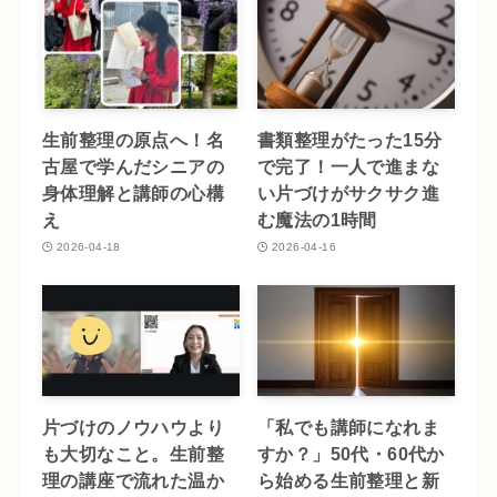
生前整理の原点へ！名
書類整理がたった15分
古屋で学んだシニアの
で完了！一人で進まな
身体理解と講師の心構
い片づけがサクサク進
え
む魔法の1時間
2026-04-18
2026-04-16
片づけのノウハウより
「私でも講師になれま
も大切なこと。生前整
すか？」50代・60代か
理の講座で流れた温か
ら始める生前整理と新