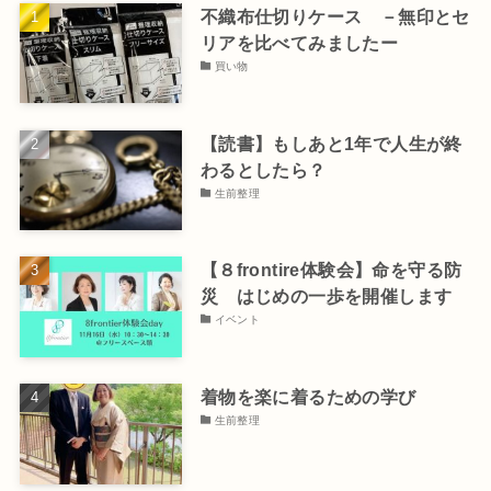
不織布仕切りケース －無印とセ
リアを比べてみましたー
買い物
【読書】もしあと1年で人生が終
わるとしたら？
生前整理
【８frontire体験会】命を守る防
災 はじめの一歩を開催します
イベント
着物を楽に着るための学び
生前整理