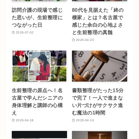
訪問介護の現場で感じ
80代を見据えた「終の
た思いが、生前整理に
棲家」とは？名古屋で
つながった日
感じた余白の心地よさ
と生前整理の真髄
2026-07-02
2026-04-20
生前整理の原点へ！名
書類整理がたった15分
古屋で学んだシニアの
で完了！一人で進まな
身体理解と講師の心構
い片づけがサクサク進
え
む魔法の1時間
2026-04-18
2026-04-16