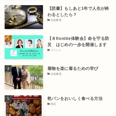
【読書】もしあと1年で人生が終
わるとしたら？
生前整理
【８frontire体験会】命を守る防
災 はじめの一歩を開催します
イベント
着物を楽に着るための学び
生前整理
乾パンをおいしく食べる方法
防災