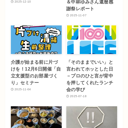
＆中林ゆみさん還暦感
2025-12-10
謝祭レポート
2025-11-07
介護が始まる前に片づ
「そのままでいい」と
けを！12月6日開催「自
言われてホッとした日
立支援型のお部屋づく
－プロのひと言が背中
り」セミナー
を押してくれたランチ
会の学び
2025-11-04
2025-07-18