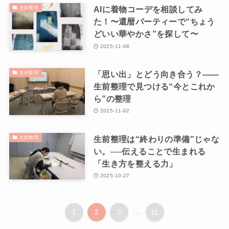
AIに着物コーデを相談してみ
生前整理
た！〜還暦パーティーで“ちょう
どいい華やかさ”を探して〜
2025-11-08
「思い出」とどう向き合う？――
生前整理
生前整理で見つける“今とこれか
ら”の整理
2025-11-02
生前整理は“終わりの準備”じゃな
生前整理
い。──伝えることで生まれる
「生き方を整える力」
2025-10-27
1
2
3
...
11