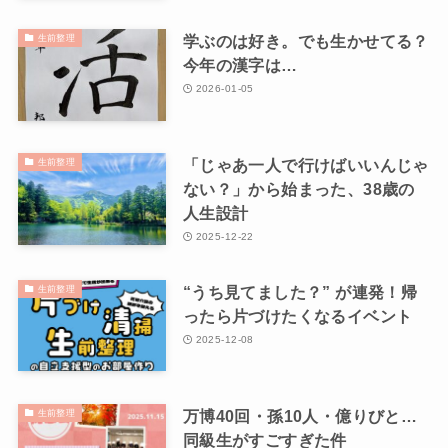
学ぶのは好き。でも生かせてる？
生前整理
今年の漢字は…
2026-01-05
「じゃあ一人で行けばいいんじゃ
生前整理
ない？」から始まった、38歳の
人生設計
2025-12-22
“うち見てました？” が連発！帰
生前整理
ったら片づけたくなるイベント
2025-12-08
万博40回・孫10人・億りびと…
生前整理
同級生がすごすぎた件