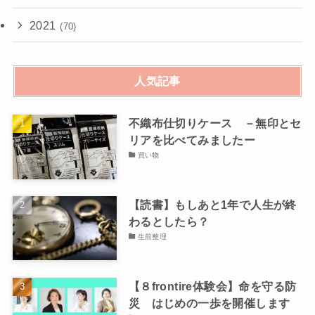
2021
(70)
人気記事
不織布仕切りケース －無印とセ
リアを比べてみましたー
買い物
【読書】もしあと1年で人生が終
わるとしたら？
生前整理
【８frontire体験会】命を守る防
災 はじめの一歩を開催します