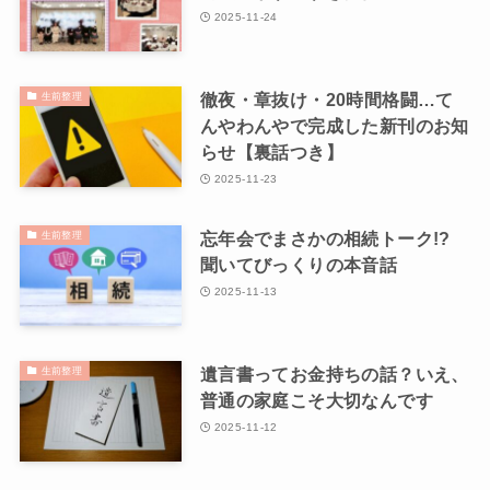
2025-11-24
徹夜・章抜け・20時間格闘…て
生前整理
んやわんやで完成した新刊のお知
らせ【裏話つき】
2025-11-23
忘年会でまさかの相続トーク!?
生前整理
聞いてびっくりの本音話
2025-11-13
遺言書ってお金持ちの話？いえ、
生前整理
普通の家庭こそ大切なんです
2025-11-12