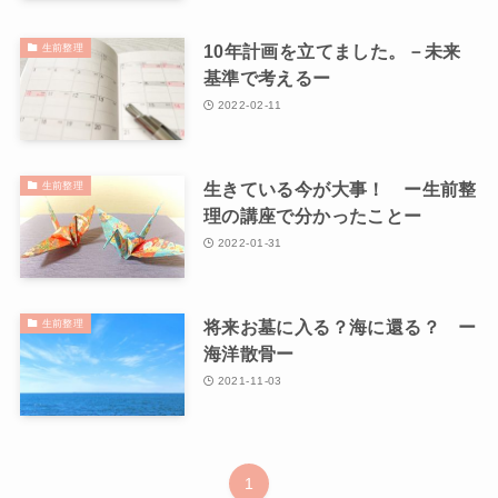
10年計画を立てました。－未来
生前整理
基準で考えるー
2022-02-11
生きている今が大事！ ー生前整
生前整理
理の講座で分かったことー
2022-01-31
将来お墓に入る？海に還る？ ー
生前整理
海洋散骨ー
2021-11-03
1