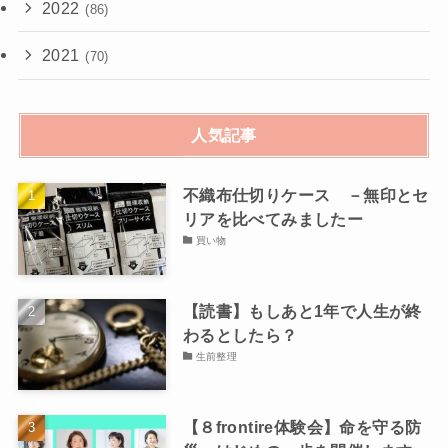
2022
(86)
2021
(70)
人気記事
不織布仕切りケース －無印とセ
リアを比べてみましたー
買い物
【読書】もしあと1年で人生が終
わるとしたら？
生前整理
【８frontire体験会】命を守る防