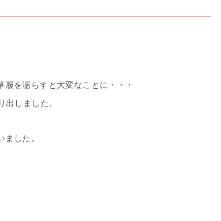
草履を濡らすと大変なことに・・・
り出しました。
いました。