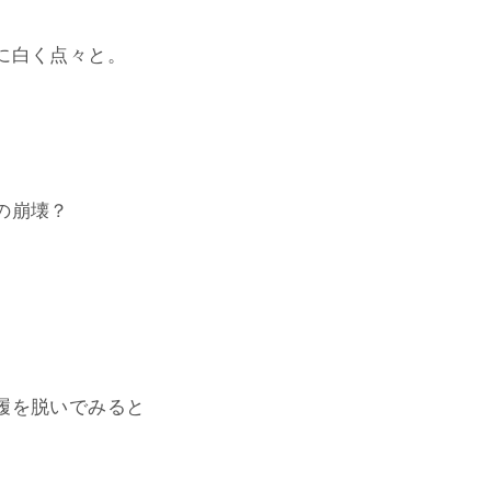
に白く点々と。
の崩壊？
履を脱いでみると