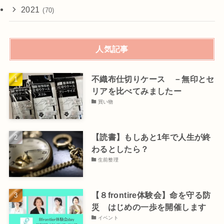
2021
(70)
人気記事
不織布仕切りケース －無印とセ
リアを比べてみましたー
買い物
【読書】もしあと1年で人生が終
わるとしたら？
生前整理
【８frontire体験会】命を守る防
災 はじめの一歩を開催します
イベント