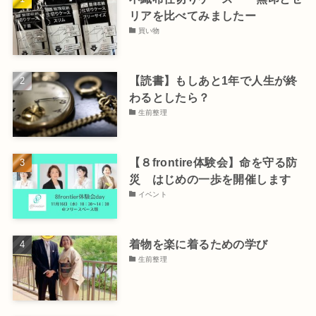
リアを比べてみましたー
買い物
【読書】もしあと1年で人生が終
わるとしたら？
生前整理
【８frontire体験会】命を守る防
災 はじめの一歩を開催します
イベント
着物を楽に着るための学び
生前整理