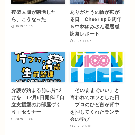
夜型人間が朝活した
ありがとうの輪が広が
ら、こうなった
る日 Cheer up５周年
＆中林ゆみさん還暦感
2025-12-10
謝祭レポート
2025-11-07
介護が始まる前に片づ
「そのままでいい」と
けを！12月6日開催「自
言われてホッとした日
立支援型のお部屋づく
－プロのひと言が背中
り」セミナー
を押してくれたランチ
会の学び
2025-11-04
2025-07-18