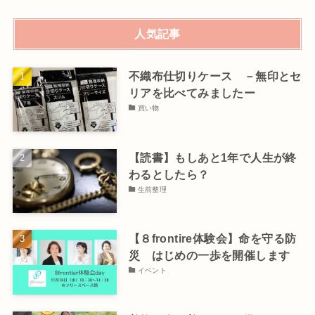
人気記事
不織布仕切りケース －無印とセ
リアを比べてみましたー
買い物
【読書】もしあと1年で人生が終
わるとしたら？
生前整理
【８frontire体験会】命を守る防
災 はじめの一歩を開催します
イベント