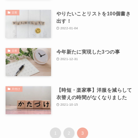
やりたいことリストを100個書き
日常
出す！
2022-01-04
今年新たに実現した3つの事
日常
2021-12-31
【時短・楽家事】洋服を減らして
片付け
衣替えの時間がなくなりました
2021-10-15
1
2
3