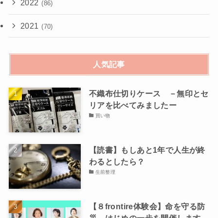
2022
(86)
2021
(70)
人気記事
不織布仕切りケース －無印とセ
リアを比べてみましたー
買い物
【読書】もしあと1年で人生が終
わるとしたら？
生前整理
【８frontire体験会】命を守る防
災 はじめの一歩を開催します