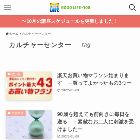
〜10月の講座スケジュールを更新しました！
ホーム
カルチャーセンター
カルチャーセンター
– tag –
楽天お買い物マラソン始まりま
買い物
す －買ってよかったもの3つー
2022-01-09
90歳を超えても前向きに毎日を
生前整理
送る －素敵なお二人に刺激を受
けましたー
2022-01-08