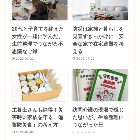
20代と子育てを終えた
防災は家族と暮らしを
女性が一緒に学んだ、
見直すきっかけに｜安
生前整理でつながる不
全な家で在宅避難を考
思議なご縁
える
2026-07-22
2026-07-07
栄養士さんも納得！災
訪問介護の現場で感じ
害時に家族を守る「備
た思いが、生前整理に
蓄防災食」の考え方
つながった日
2026-07-06
2026-07-02