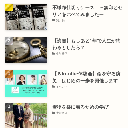
不織布仕切りケース －無印とセ
リアを比べてみましたー
買い物
【読書】もしあと1年で人生が終
わるとしたら？
生前整理
【８frontire体験会】命を守る防
災 はじめの一歩を開催します
イベント
着物を楽に着るための学び
生前整理