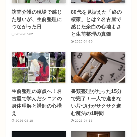
訪問介護の現場で感じ
80代を見据えた「終の
た思いが、生前整理に
棲家」とは？名古屋で
つながった日
感じた余白の心地よさ
と生前整理の真髄
2026-07-02
2026-04-20
生前整理の原点へ！名
書類整理がたった15分
古屋で学んだシニアの
で完了！一人で進まな
身体理解と講師の心構
い片づけがサクサク進
え
む魔法の1時間
2026-04-18
2026-04-16