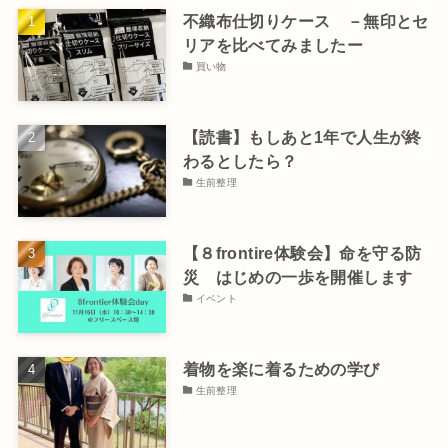
不織布仕切りケース －無印とセ
リアを比べてみましたー
買い物
【読書】もしあと1年で人生が終
わるとしたら？
生前整理
【８frontire体験会】命を守る防
災 はじめの一歩を開催します
イベント
着物を楽に着るための学び
生前整理