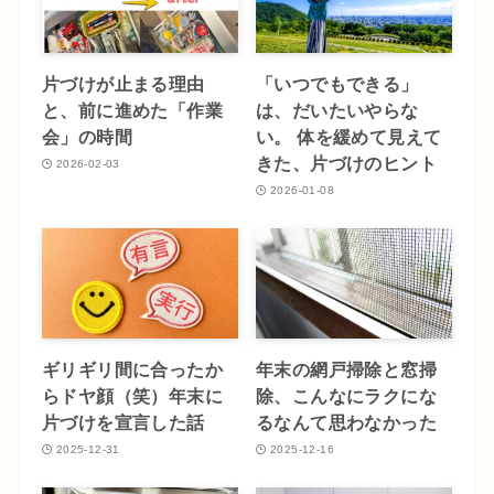
片づけが止まる理由
「いつでもできる」
と、前に進めた「作業
は、だいたいやらな
会」の時間
い。 体を緩めて見えて
きた、片づけのヒント
2026-02-03
2026-01-08
ギリギリ間に合ったか
年末の網戸掃除と窓掃
らドヤ顔（笑）年末に
除、こんなにラクにな
片づけを宣言した話
るなんて思わなかった
2025-12-31
2025-12-16