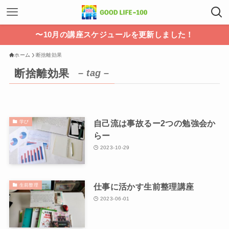
〜10月の講座スケジュールを更新しました！
ホーム
断捨離効果
断捨離効果
– tag –
自己流は事故るー2つの勉強会か
学び
らー
2023-10-29
仕事に活かす生前整理講座
生前整理
2023-06-01