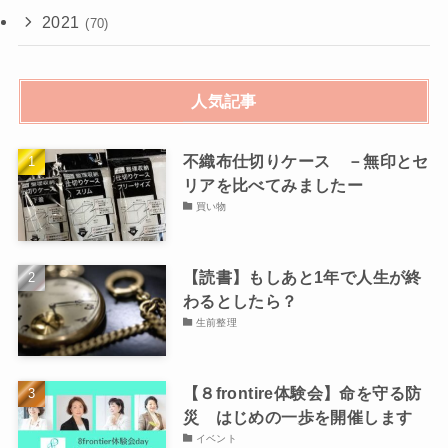
2021
(70)
人気記事
不織布仕切りケース －無印とセ
リアを比べてみましたー
買い物
【読書】もしあと1年で人生が終
わるとしたら？
生前整理
【８frontire体験会】命を守る防
災 はじめの一歩を開催します
イベント