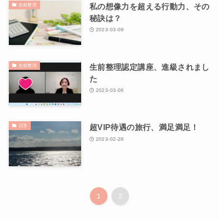
私の想像力を超える行動力、その
生前整理
秘訣は？
2023-03-09
生前整理認定講座、進級されまし
生前整理
た
2023-03-06
超VIP待遇の旅行、満足満足！
日常
2023-02-28
1
2