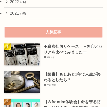
2022
(86)
2021
(70)
人気記事
不織布仕切りケース －無印とセ
リアを比べてみましたー
買い物
【読書】もしあと1年で人生が終
わるとしたら？
生前整理
【８frontire体験会】命を守る防