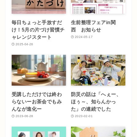
毎日ちょっと手放すだ
生前整理フェアin関
け！5月の片づけ習慣チ
西 お知らせ
ャレンジスタート
2024-05-17
2025-04-26
受講しただけでは終わ
防災の話は「へぇー、
らないーお茶会でもみ
ほぅ～、知らんかっ
んなが進化ー
た」の連続でした
2023-06-28
2023-02-01