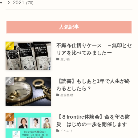
2021
(70)
人気記事
不織布仕切りケース －無印とセ
リアを比べてみましたー
買い物
【読書】もしあと1年で人生が終
わるとしたら？
生前整理
【８frontire体験会】命を守る防
災 はじめの一歩を開催します
イベント