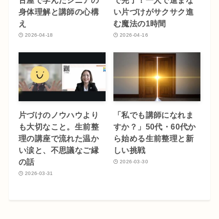
身体理解と講師の心構
い片づけがサクサク進
え
む魔法の1時間
2026-04-18
2026-04-16
片づけのノウハウより
「私でも講師になれま
も大切なこと。生前整
すか？」50代・60代か
理の講座で流れた温か
ら始める生前整理と新
い涙と、不思議なご縁
しい挑戦
の話
2026-03-30
2026-03-31