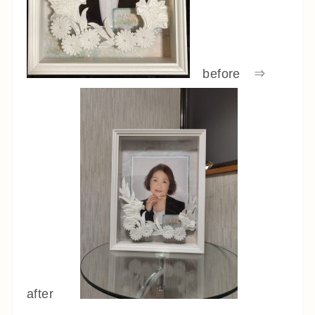
before ⇒
after