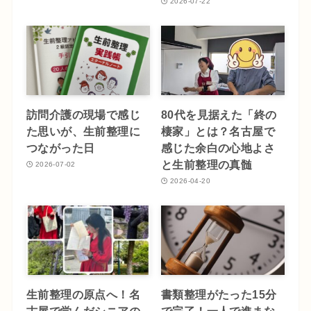
2026-07-22
訪問介護の現場で感じ
80代を見据えた「終の
た思いが、生前整理に
棲家」とは？名古屋で
つながった日
感じた余白の心地よさ
と生前整理の真髄
2026-07-02
2026-04-20
生前整理の原点へ！名
書類整理がたった15分
古屋で学んだシニアの
で完了！一人で進まな