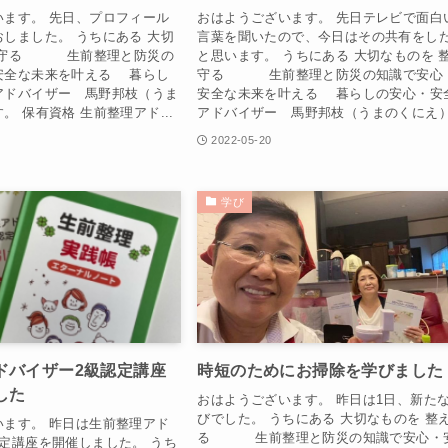
います。 先日、プロフィール
おはようございます。 先日テレビで面白
しました。 うちにある 大切
言葉を聞いたので、今日はその共有をし
え守る 生前整理と防災の
と思います。 うちにある 大切なものを 
安全な未来を叶える 暮らし
守る 生前整理と防災の知識で安心
アドバイザー 馬野邦枝（うま
安全な未来を叶える 暮らしの安心・安
。 保有資格 生前整理アド...
アドバイザー 馬野邦枝（うまのくにえ）.
2022-05-20
学び
ドバイザー2級認定講座
時短のためにお掃除を学びました
した
おはようございます。 昨日は1日、新た
びでした。 うちにある 大切なものを 整
います。 昨日は生前整理アド
る 生前整理と防災の知識で安心・
定講座を開催しました。 うち