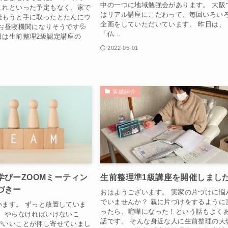
中の一つに地域勉強会があります。 大阪
これといった予定もなく、家で
はリアル講座にこだわって、毎回いろい
読もうと手に取ったとたんにウ
企画をしていただいています。 昨日は、
お昼寝機関になりそうです💦
「仏...
日は生前整理2級認定講座の
2022-05-01
実績紹介
学びーZOOMミーティン
生前整理準1級講座を開催しまし
づきー
おはようございます。 実家の片づけに悩
でいませんか？ 親に片づけをするように
います。 ずっと放置していま
ったら、喧嘩になった！という話もよく
か、やらなければいけないこ
話です。 そんな身近な人に生前整理の大
がいいことが押し寄せていまし