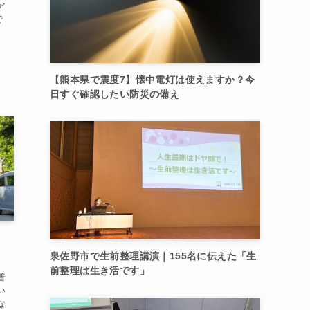
ア
で
【熊本県で震度7】懐中電灯は使えますか？今
日すぐ確認したい防災の備え
泉佐野市で生前整理講演｜155名に伝えた「生
前整理は生き活です」
普
い
な