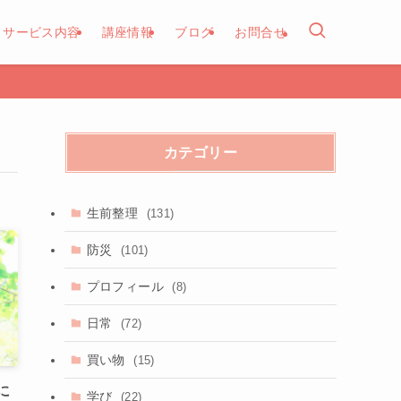
サービス内容
講座情報
ブログ
お問合せ
カテゴリー
生前整理
(131)
防災
(101)
プロフィール
(8)
日常
(72)
買い物
(15)
に
学び
(22)