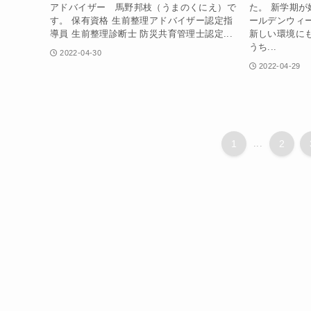
アドバイザー 馬野邦枝（うまのくにえ）で
た。 新学期
す。 保有資格 生前整理アドバイザー認定指
ールデンウィ
導員 生前整理診断士 防災共育管理士認定...
新しい環境に
うち...
2022-04-30
2022-04-29
1
...
2