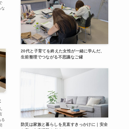
で
ろな
20代と子育てを終えた女性が一緒に学んだ、
生前整理でつながる不思議なご縁
た
ん
言
ある
防災は家族と暮らしを見直すきっかけに｜安全
切