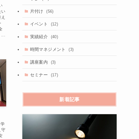
い
片付け
(56)
たい
整え
・
イベント
(12)
全
..
実績紹介
(40)
時間マネジメント
(3)
講座案内
(3)
セミナー
(17)
新着記事
な学
え守
安