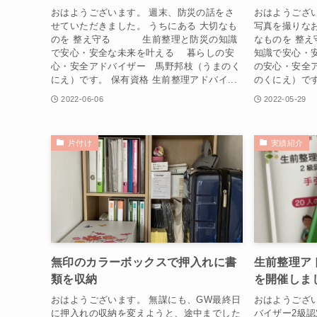
おはようございます。 週末、防災の話をさ
おはようござ
せていただきました。 うちにある 大切なも
写真を撮りなお
のを 整え守る 生前整理と防災の知識
なものを 整
で安心・安全な未来を叶える 暮らしの安
知識で安心・
心・安全アドバイザー 馬野邦枝（うまのく
の安心・安全
にえ）です。 保有資格 生前整理アドバイ...
のくにえ）です
2022-06-06
2022-05-29
片付け
実績紹介
無印のカラーボックスで押入れに書
生前整理ア
類を収納
を開催しま
おはようございます。 無謀にも、GW最終日
おはようござ
に押入れの収納を変えようと、途中までした
バイザー2級認