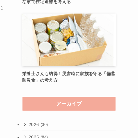
な家で在宅避難を考える
なも
栄養士さんも納得！災害時に家族を守る「備蓄
防災食」の考え方
アーカイブ
2026
(30)
2025
(84)