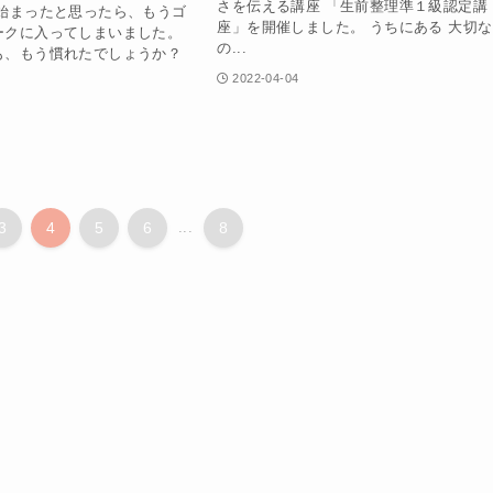
さを伝える講座 「生前整理準１級認定講
が始まったと思ったら、もうゴ
座」を開催しました。 うちにある 大切
ークに入ってしまいました。
の...
も、もう慣れたでしょうか？
2022-04-04
3
4
5
6
...
8