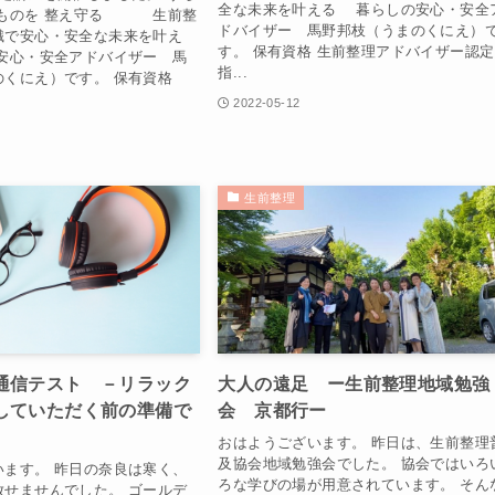
全な未来を叶える 暮らしの安心・安全
なものを 整え守る 生前整
ドバイザー 馬野邦枝（うまのくにえ）
識で安心・安全な未来を叶え
す。 保有資格 生前整理アドバイザー認定
安心・安全アドバイザー 馬
指...
のくにえ）です。 保有資格
2022-05-12
生前整理
通信テスト －リラック
大人の遠足 ー生前整理地域勉強
していただく前の準備で
会 京都行ー
おはようございます。 昨日は、生前整理
及協会地域勉強会でした。 協会ではいろ
います。 昨日の奈良は寒く、
ろな学びの場が用意されています。 そん
放せませんでした。 ゴールデ