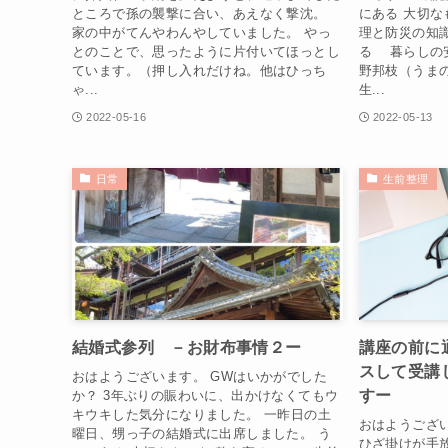
ところで孫の襲撃に合い、あえなく撃沈。
にある 大切
家の中がてんやわんやしていました。 やっ
理と防災の知
とのことで、思ったように片付いてほっとし
る 暮らしの
ています。（押し入れだけね。他はひっち
野邦枝（うま
ゃ...
生...
2022-05-16
2022-05-13
日常
生前整理
結婚式参列 －お財布事情２ー
講座の前に
スして受講
おはようございます。 GWはいかがでした
すー
か？ 3年ぶりの賑わいに、出かけなくてもウ
キウキした気分になりました。 一昨日の土
おはようござ
曜日、甥っ子の結婚式に出席しました。 う
ひざ掛けが手