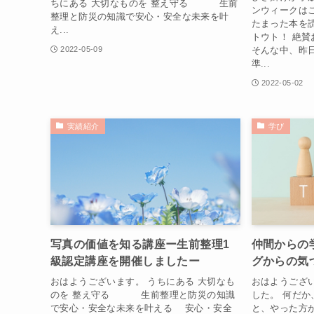
ちにある 大切なものを 整え守る 生前
ンウィークは
整理と防災の知識で安心・安全な未来を叶
たまった本を
え...
トウト！ 絶賛
そんな中、昨
2022-05-09
準...
2022-05-02
実績紹介
学び
写真の価値を知る講座ー生前整理1
仲間からの
級認定講座を開催しましたー
グからの気
おはようございます。 うちにある 大切なも
おはようござ
のを 整え守る 生前整理と防災の知識
した。 何だ
で安心・安全な未来を叶える 安心・安全
と、やった方